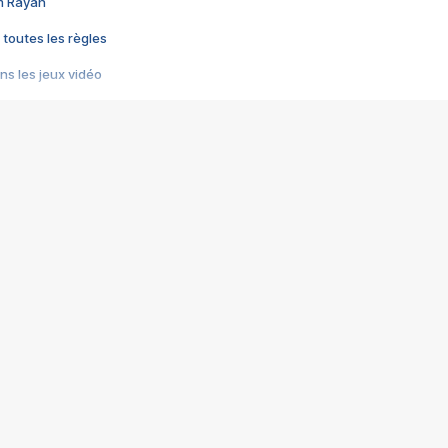
im Rayan
 toutes les règles
s les jeux vidéo
us choquant de Rockstar ? - Le scandale BULLY
e plus moche de Steam
du RÊVE tourne au CAUCHEMAR
pendant 8 heures
it… à tort
umiliés par un jeu vidéo
ire - Final Fantasy 8
ti un empire - Age of Empires
story DOFUS
tard, il crée l'un des pires jeux de tous les temps, MindsEye.