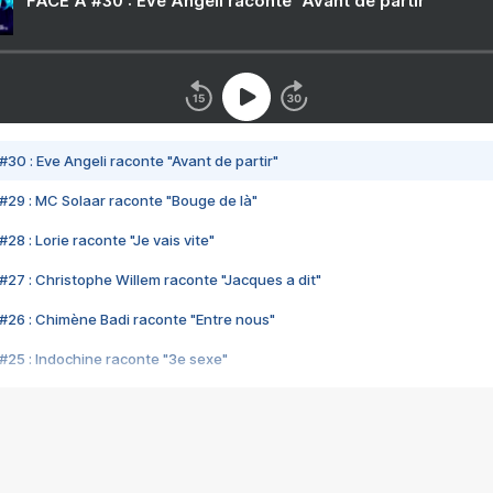
FACE A #30 : Eve Angeli raconte "Avant de partir"
#30 : Eve Angeli raconte "Avant de partir"
#29 : MC Solaar raconte "Bouge de là"
28 : Lorie raconte "Je vais vite"
#27 : Christophe Willem raconte "Jacques a dit"
#26 : Chimène Badi raconte "Entre nous"
#25 : Indochine raconte "3e sexe"
#24 : Zaho raconte "C'est chelou"
#23 : Patrick Bruel raconte "Au café des délices"
#22 : Kyo raconte "Le chemin"