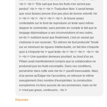
<br /> <br /> "Elle sait que tous les fruits n'en seront pas
perdus".<br /> <br /> <br /> Traduction libre: il serait temps
que vous fassiez preuve d'un peu plus de bonne volonté.<br
/> <br /> <br /> <br /> <br /> <br /> Je trouve assez
contestable sur le fond de reproduire un texte sans même
daigner le commenter, sans prendre en compte le fait que le
langage diplomatique a ses circonvolutions et ses codes,
en<br /> oubliant aussi que finalement, c'est un vassal qui
s'adresse à son suzerain. "En dehors de tout protocole" fondé
sur un minimum de rigueur intellectuelle, on fait dire n'importe
quoi à n'importe<br /> quel texte.<br /> <br /> <br /> <br /> <br
/> <br /> Une question demeure pourtant: au bout d'un an,
Pétain avait manifestement compris que la collaboration ne
produirait pas les fruits escomptés. Dans ces conditions,
persévérer dans cette voie me<br /> paraît inexcusable. Mais,
et je pense qu'Edgar me l'accordera, on retrouve le même
aveuglement chez nombre d'européistes: la construction
européenne n'a tenu aucune de ses promesses, mais ce<br
/> n'est pas grave, continuons...<br />
Répondre