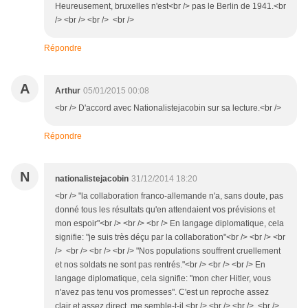
Heureusement, bruxelles n'est<br /> pas le Berlin de 1941.<br
/> <br /> <br /> <br />
Répondre
A
Arthur
05/01/2015 00:08
<br /> D'accord avec Nationalistejacobin sur sa lecture.<br />
Répondre
N
nationalistejacobin
31/12/2014 18:20
<br /> "la collaboration franco-allemande n'a, sans doute, pas
donné tous les résultats qu'en attendaient vos prévisions et
mon espoir"<br /> <br /> <br /> En langage diplomatique, cela
signifie: "je suis très déçu par la collaboration"<br /> <br /> <br
/> <br /> <br /> <br /> "Nos populations souffrent cruellement
et nos soldats ne sont pas rentrés."<br /> <br /> <br /> En
langage diplomatique, cela signifie: "mon cher Hitler, vous
n'avez pas tenu vos promesses". C'est un reproche assez
clair et assez direct, me semble-t-il.<br /> <br /> <br /> <br />