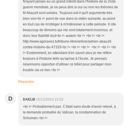
N'ayant jamais eu un grand intérêt dans l'histoire de la 2nde
guerre mondiale, je ne peux dire si oui ou non les théories de
M Abauzit sont solides. Toujours est-il qu'il argumente très
bien son<br /> point de vue dans la vidéo suivante, au point
en tout cas de m'obliger à m'intéresser à cette période. Il cite
beaucoup de témoins qui me sont totalement inconnus, et
donc leur fiabilité tout<br /> autant.<br /> <br /> <br />
http://www.agoravox.tv/tribune-libre/article/adrien-abauzit-
contre-histoire-du-47333<br /> <br /> <br /> <br /> <br /> <br
/> Evidemment, en attendant d'en savoir plus je me réfère
toujours à l'histoire telle qu'aprise à l'école. Je pensais
néanmoins opportun d'utiliser ce billet pour partager mon
trouble via ce lien.<br />
Répondre
D
DAELIII
15/12/2014 15:02
<br /> Probablement pas. C'était sans doute d'avoir relevé, à
la demande probable du Vatican, la condamnation de
Schuman.<br />