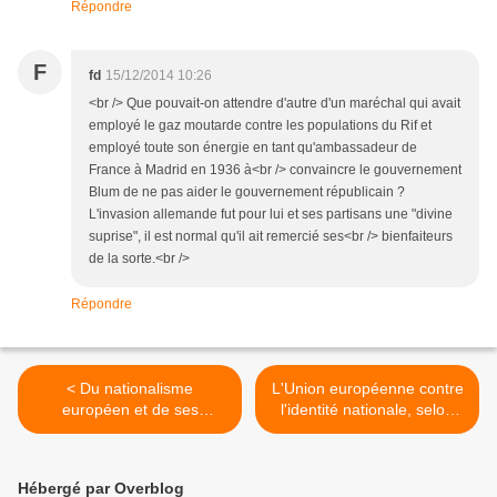
Répondre
F
fd
15/12/2014 10:26
<br /> Que pouvait-on attendre d'autre d'un maréchal qui avait
employé le gaz moutarde contre les populations du Rif et
employé toute son énergie en tant qu'ambassadeur de
France à Madrid en 1936 à<br /> convaincre le gouvernement
Blum de ne pas aider le gouvernement républicain ?
L'invasion allemande fut pour lui et ses partisans une "divine
suprise", il est normal qu'il ait remercié ses<br /> bienfaiteurs
de la sorte.<br />
Répondre
< Du nationalisme
L'Union européenne contre
européen et de ses
l'identité nationale, selon
conséquences en Grèce
Jean-Claude Milner >
Hébergé par Overblog