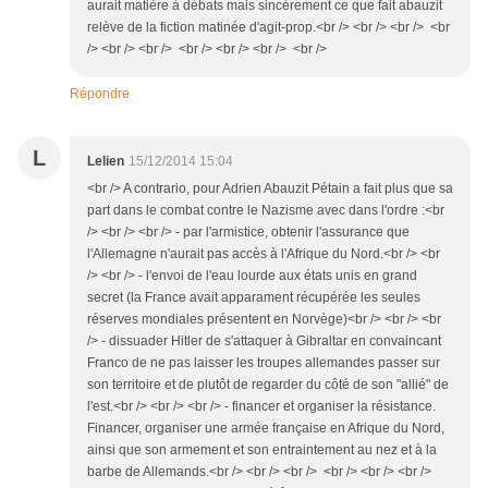
aurait matière à débats mais sincèrement ce que fait abauzit
relève de la fiction matinée d'agit-prop.<br /> <br /> <br /> <br
/> <br /> <br /> <br /> <br /> <br /> <br />
Répondre
L
Lelien
15/12/2014 15:04
<br /> A contrario, pour Adrien Abauzit Pétain a fait plus que sa
part dans le combat contre le Nazisme avec dans l'ordre :<br
/> <br /> <br /> - par l'armistice, obtenir l'assurance que
l'Allemagne n'aurait pas accès à l'Afrique du Nord.<br /> <br
/> <br /> - l'envoi de l'eau lourde aux états unis en grand
secret (la France avait apparament récupérée les seules
réserves mondiales présentent en Norvège)<br /> <br /> <br
/> - dissuader Hitler de s'attaquer à Gibraltar en convaincant
Franco de ne pas laisser les troupes allemandes passer sur
son territoire et de plutôt de regarder du côté de son "allié" de
l'est.<br /> <br /> <br /> - financer et organiser la résistance.
Financer, organiser une armée française en Afrique du Nord,
ainsi que son armement et son entraintement au nez et à la
barbe de Allemands.<br /> <br /> <br /> <br /> <br /> <br />