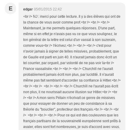
E
edgar
05/01/2015 22:42
<br /> NJ : merci pour cette lecture. Il y a des élèves qui ont de
la chance de vous avoir comme prof.<br /> <br /> <br />
Maintenant, je me permets quelques réponses. D'une part,
même si en effet je n'avais pas vu ce que vous soulignez, le
ton général de la lettre est celui d'un vassal à son suzerain,
comme vous<br /> l'écrivez.<br /> <br /> <br /> c'est pour
n'avoir jamais à signer de telles missives, probablement, que
de Gaulle est parti en juin 40. Il n'aurait jamais donc écrit un
tel courrier, par orgueil, par volonté de ne pas voir la<br />
France vassalisée.<br /> <br /> <br /> Churchill ne l'aurait
probablement jamais écrit non plus, par lucidité. Il n'aurait
même pas fait semblant d'accorder sa confiance à Hitler.<br />
<br /> <br /> <br /> <br /> <br /> Churchill ne l'aurait pas écrit
non plus, il ne nourissait aucune illusion sur Hitler.<br /> <br
/> <br /> A mon sens Pétain n'écrivait ce genre de missives
que pour essayer de donner un peu de consistance à sa
théorie du "bouclier", protecteur des français.<br /> <br /> <br
/> <br /> <br /> <br /> Pour ce qui est des couleuvres que les
français partisans de la souveraineté européenne sont prêts à
avaler, elles sont fort nombreuses, je suis d'accord avec vous.