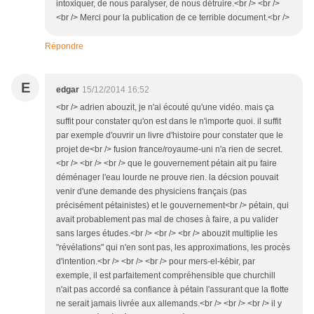
intoxiquer, de nous paralyser, de nous détruire.<br /> <br />
<br /> Merci pour la publication de ce terrible document.<br />
Répondre
E
edgar
15/12/2014 16:52
<br /> adrien abouzit, je n'ai écouté qu'une vidéo. mais ça
suffit pour constater qu'on est dans le n'importe quoi. il suffit
par exemple d'ouvrir un livre d'histoire pour constater que le
projet de<br /> fusion france/royaume-uni n'a rien de secret.
<br /> <br /> <br /> que le gouvernement pétain ait pu faire
déménager l'eau lourde ne prouve rien. la décsion pouvait
venir d'une demande des physiciens français (pas
précisément pétainistes) et le gouvernement<br /> pétain, qui
avait probablement pas mal de choses à faire, a pu valider
sans larges études.<br /> <br /> <br /> abouzit multiplie les
"révélations" qui n'en sont pas, les approximations, les procès
d'intention.<br /> <br /> <br /> pour mers-el-kébir, par
exemple, il est parfaitement compréhensible que churchill
n'ait pas accordé sa confiance à pétain l'assurant que la flotte
ne serait jamais livrée aux allemands.<br /> <br /> <br /> il y