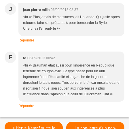
J
jean-pierre milin
06/09/2013 08:37
<br /> Plus jamais de massacres, dit Hollande. Qui juste apres
retourne faire ses préparatifs pour bombarder la Syrie.
Cherchez l'erreur!<br />
Répondre
F
fd
06/09/2013 00:42
<br /> Brauman était aussi pour l'ingérence en République
fédérale de Yougoslavie. Ce type passe pour un anti
ingérence à qui l'Humanité et la gauche de la gauche
déroulent le tapis rouge. Très pervers<br /> car ensuite quand
il sort son flingue, son soutien aux ingérences a plus
d'influence dans l'opinion que celui de Glucksman...<br />
Répondre
< Hervé Kempf quitte le
La non-lettre d'un non-