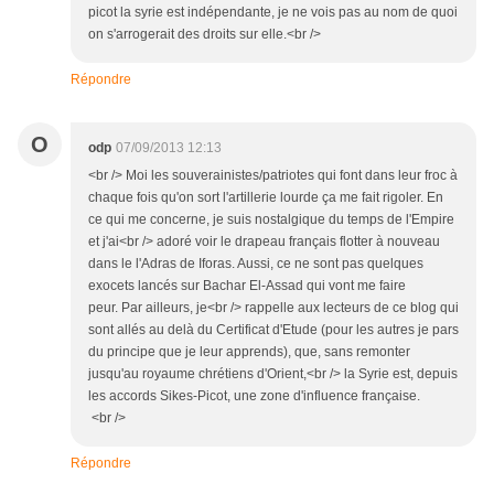
picot la syrie est indépendante, je ne vois pas au nom de quoi
on s'arrogerait des droits sur elle.<br />
Répondre
O
odp
07/09/2013 12:13
<br /> Moi les souverainistes/patriotes qui font dans leur froc à
chaque fois qu'on sort l'artillerie lourde ça me fait rigoler. En
ce qui me concerne, je suis nostalgique du temps de l'Empire
et j'ai<br /> adoré voir le drapeau français flotter à nouveau
dans le l'Adras de Iforas. Aussi, ce ne sont pas quelques
exocets lancés sur Bachar El-Assad qui vont me faire
peur. Par ailleurs, je<br /> rappelle aux lecteurs de ce blog qui
sont allés au delà du Certificat d'Etude (pour les autres je pars
du principe que je leur apprends), que, sans remonter
jusqu'au royaume chrétiens d'Orient,<br /> la Syrie est, depuis
les accords Sikes-Picot, une zone d'influence française.
<br />
Répondre