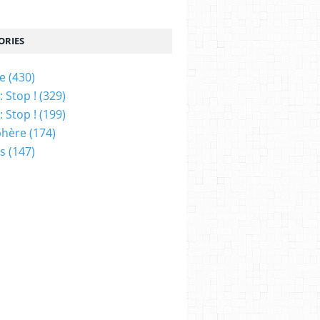
ORIES
ue
(430)
 Stop !
(329)
 Stop !
(199)
phère
(174)
ns
(147)