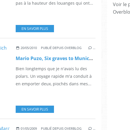
pas à la hauteur des louanges qui ont...
Voir le 
Overbl
EN SAVOIR PLUS
20/05/2010
PUBLIÉ DEPUIS OVERBLOG
…
Mario Puzo, Six graves to Munich et Maxime Chattam, Prédateurs
Bien longtemps que je n'avais lu des
polars. Un voyage rapide m'a conduit à
en emporter deux, piochés dans mes...
EN SAVOIR PLUS
01/05/2009
PUBLIÉ DEPUIS OVERBLOG
…