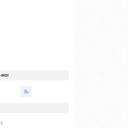
Z-MOI
os