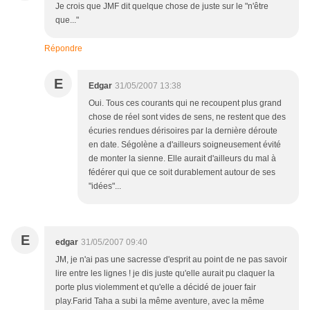
Je crois que JMF dit quelque chose de juste sur le "n'être
que..."
Répondre
E
Edgar
31/05/2007 13:38
Oui. Tous ces courants qui ne recoupent plus grand
chose de réel sont vides de sens, ne restent que des
écuries rendues dérisoires par la dernière déroute
en date. Ségolène a d'ailleurs soigneusement évité
de monter la sienne. Elle aurait d'ailleurs du mal à
fédérer qui que ce soit durablement autour de ses
"idées"...
E
edgar
31/05/2007 09:40
JM, je n'ai pas une sacresse d'esprit au point de ne pas savoir
lire entre les lignes ! je dis juste qu'elle aurait pu claquer la
porte plus violemment et qu'elle a décidé de jouer fair
play.Farid Taha a subi la même aventure, avec la même