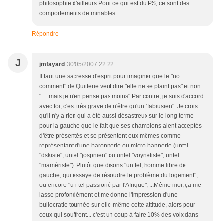
philosophie d'ailleurs.Pour ce qui est du PS, ce sont des
comportements de minables.
Répondre
J
jmfayard
30/05/2007 22:22
Il faut une sacresse d'esprit pour imaginer que le "no
comment" de Quitterie veut dire "elle ne se plaint pas" et non
".... mais je n'en pense pas moins".Par contre, je suis d'accord
avec toi, c'est très grave de n'être qu'un "fabiusien". Je crois
qu'il n'y a rien qui a été aussi désastreux sur le long terme
pour la gauche que le fait que ses champions aient acceptés
d'être présentés et se présentent eux mêmes comme
représentant d'une baronnerie ou micro-bannerie (untel
"dskiste", untel "jospnien" ou untel "voynetiste", untel
"mamèriste"). Plutôt que disons "un tel, homme libre de
gauche, qui essaye de résoudre le problème du logement",
ou encore "un tel passioné par l'Afrique", ...Même moi, ça me
lasse profondément et me donne l'impression d'une
bullocratie tournée sur elle-même cette attitude, alors pour
ceux qui souffrent... c'est un coup à faire 10% des voix dans