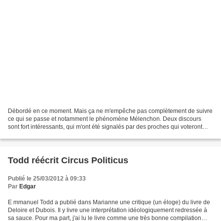
Débordé en ce moment. Mais ça ne m'empêche pas complètement de suivre
ce qui se passe et notamment le phénomène Mélenchon. Deux discours
sont fort intéressants, qui m'ont été signalés par des proches qui voteront
Mélenchon. D'abord le discours de Grigny....
Todd réécrit Circus Politicus
Publié le 25/03/2012 à 09:33
Par
Edgar
E mmanuel Todd a publié dans Marianne une critique (un éloge) du livre de
Deloire et Dubois. Il y livre une interprétation idéologiquement redressée à
sa sauce. Pour ma part, j'ai lu le livre comme une très bonne compilation