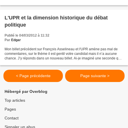
d'informations - déjà connues...
L'UPR et la dimension historique du débat
politique
Publié le 04/03/2012 à 11:32
Par
Edgar
Mon billet précédent sur François Asselineau et l'UPR amène pas mal de
commentaires, sur le thème il est gentil votre candidat mais il n’a aucune
chance. J’y réponds dans un nouveau billet. Ai-je imaginé une seconde que
François Asselineau avait une chance...
< Page précédente
Page suivante >
Hébergé par Overblog
Top articles
Pages
Contact
Signaler un abus