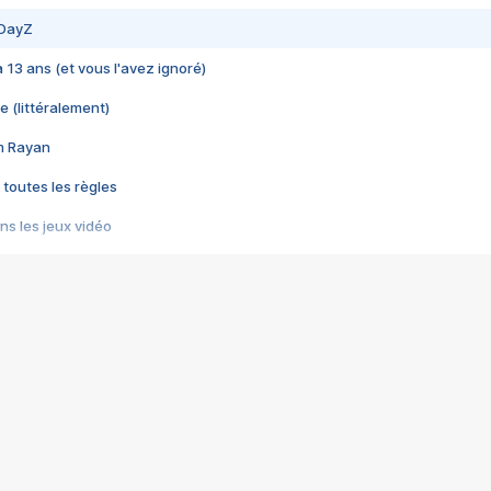
 DayZ
 a 13 ans (et vous l'avez ignoré)
e (littéralement)
im Rayan
 toutes les règles
s les jeux vidéo
us choquant de Rockstar ? - Le scandale BULLY
e plus moche de Steam
du RÊVE tourne au CAUCHEMAR
pendant 8 heures
it… à tort
umiliés par un jeu vidéo