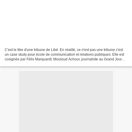
C'est le titre d'une tribune de Libé. En réalité, ce n'est pas une tribune c'est
un case study pour école de communication et relations publiques. Elle est
cosignée par Félix Marquardt, Mouloud Achour, journaliste au Grand Journal
et Mokless, un rappeur....