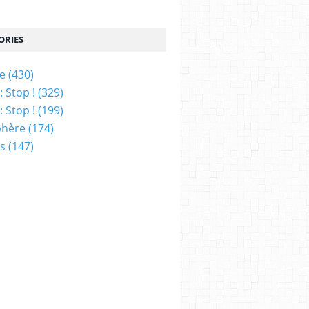
ORIES
ue
(430)
 Stop !
(329)
 Stop !
(199)
phère
(174)
ns
(147)