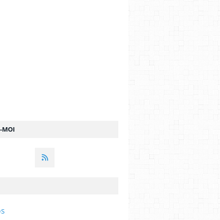
Z-MOI
os