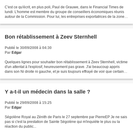
C'est ce qu'écrit, en plus poli, Paul de Grauwe, dans le Financial Times de
lundi. L'homme est membre du groupe de conseillers économiques réunis
autour de la Commission. Pour lui, les entreprises exportatrices de la zone
euro ont été plus durement touchées...
Bon rétablissement à Zeev Sternhell
Publié le 30/09/2008 à 04:30
Par
Edgar
Quelques lignes pour souhaiter bon rétablissement à Zeev Sternhell, victime
d'un attentat à l'explosif, heureusement pas grave. J'ai beaucoup appris
dans son Ni droite ni gauche, et je suis toujours effrayé de voir que certains
préfèrent répondre aux...
Y a-t-il un médecin dans la salle ?
Publié le 29/09/2008 à 15:25
Par
Edgar
Ségolène Royal au Zénith de Paris le 27 septembre par PierreEP Je ne sais
pas si c'est la prestation de Sainte Ségolène qui m'inquiète le plus ou la
réaction du public...