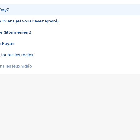
 DayZ
 a 13 ans (et vous l'avez ignoré)
e (littéralement)
im Rayan
 toutes les règles
s les jeux vidéo
us choquant de Rockstar ? - Le scandale BULLY
e plus moche de Steam
du RÊVE tourne au CAUCHEMAR
pendant 8 heures
it… à tort
umiliés par un jeu vidéo