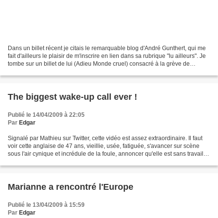
Dans un billet récent je citais le remarquable blog d'André Gunthert, qui me
fait d'ailleurs le plaisir de m'inscrire en lien dans sa rubrique "lu ailleurs". Je
tombe sur un billet de lui (Adieu Monde cruel) consacré à la grève de
l'enseignement supérieur...
The biggest wake-up call ever !
Publié le 14/04/2009 à 22:05
Par
Edgar
Signalé par Mathieu sur Twitter, cette vidéo est assez extraordinaire. Il faut
voir cette anglaise de 47 ans, vieillie, usée, fatiguée, s'avancer sur scène
sous l'air cynique et incrédule de la foule, annoncer qu'elle est sans travail
mais veut faire...
Marianne a rencontré l'Europe
Publié le 13/04/2009 à 15:59
Par
Edgar