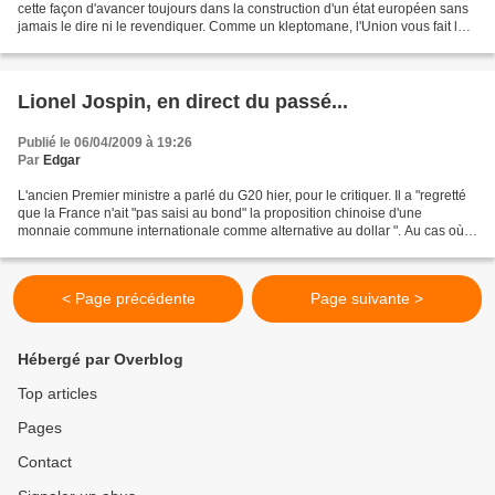
cette façon d'avancer toujours dans la construction d'un état européen sans
jamais le dire ni le revendiquer. Comme un kleptomane, l'Union vous fait les
poches depuis 1957 mais n'a...
Lionel Jospin, en direct du passé...
Publié le 06/04/2009 à 19:26
Par
Edgar
L'ancien Premier ministre a parlé du G20 hier, pour le critiquer. Il a "regretté
que la France n'ait "pas saisi au bond" la proposition chinoise d'une
monnaie commune internationale comme alternative au dollar ". Au cas où il
ne l'aurait pas remarqué,...
< Page précédente
Page suivante >
Hébergé par Overblog
Top articles
Pages
Contact