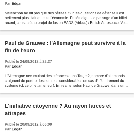
Par
Edgar
Mélenchon ne dit pas que des bêtises. Sur les questions de défense il est
nettement plus clair que sur l'économie. En témoigne ce passage d'un billet
récent, consacré au projet de fusion EADS (Airbus) / British Aerospace. Vous
n’avez pas dû remarquer...
Paul de Grauwe : l'Allemagne peut survivre à la
fin de l'euro
Publié le 24/09/2012 à 22:37
Par
Edgar
L'Allemagne accumulant des créances dans Target2, nombre d'allemands
craignent de perdre des sommes considérables en cas d'effondrement du
système (cf. ce billet antérieur). En réalité, selon Paul de Grauwe, dans un
article de Vox.eu, il n'en est rien....
L'initiative citoyenne ? Au rayon farces et
attrapes
Publié le 20/09/2012 à 06:09
Par
Edgar