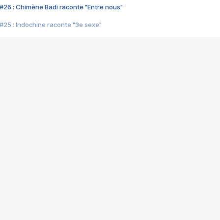
#26 : Chimène Badi raconte "Entre nous"
#25 : Indochine raconte "3e sexe"
#24 : Zaho raconte "C'est chelou"
#23 : Patrick Bruel raconte "Au café des délices"
#22 : Kyo raconte "Le chemin"
#21 : Nolwenn Leroy raconte "Cassé"
#20 : Patrick Hernandez raconte "Born to be alive"
#19 : Lorie raconte "Près de moi"
#18 : Michael Jones raconte "A nos actes manqués" (avec Jean-Jacque
#17 : Khaled raconte "Aïcha"
#16 : Corneille raconte "Parce qu'on vient de loin"
#15 : Indochine raconte "L'aventurier"
14 : Lorie raconte "Sur un air latino"