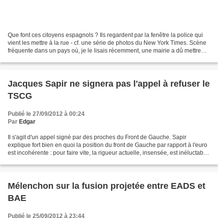
Que font ces citoyens espagnols ? Ils regardent par la fenêtre la police qui
vient les mettre à la rue - cf. une série de photos du New York Times. Scène
fréquente dans un pays où, je le lisais récemment, une mairie a dû mettre
des cadenas aux poubelles...
Jacques Sapir ne signera pas l'appel à refuser le
TSCG
Publié le 27/09/2012 à 00:24
Par
Edgar
Il s'agit d'un appel signé par des proches du Front de Gauche. Sapir
explique fort bien en quoi la position du front de Gauche par rapport à l'euro
est incohérente : pour faire vite, la rigueur actuelle, insensée, est inéluctable
si l'on maintient la...
Mélenchon sur la fusion projetée entre EADS et
BAE
Publié le 25/09/2012 à 23:44