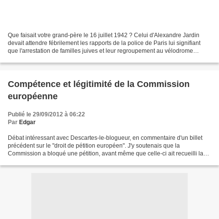
Que faisait votre grand-père le 16 juillet 1942 ? Celui d'Alexandre Jardin
devait attendre fébrilement les rapports de la police de Paris lui signifiant
que l'arrestation de familles juives et leur regroupement au vélodrome
d'hiver s'étaient bien passées....
Compétence et légitimité de la Commission
européenne
Publié le 29/09/2012 à 06:22
Par
Edgar
Débat intéressant avec Descartes-le-blogueur, en commentaire d'un billet
précédent sur le "droit de pétition européen". J'y soutenais que la
Commission a bloqué une pétition, avant même que celle-ci ait recueilli la
moindre signature, en usant d'arguments...