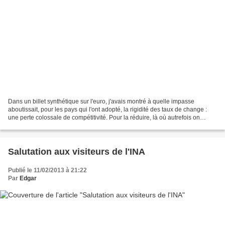
Dans un billet synthétique sur l'euro, j'avais montré à quelle impasse
aboutissait, pour les pays qui l'ont adopté, la rigidité des taux de change :
une perte colossale de compétitivité. Pour la réduire, là où autrefois on
dévaluait, on doit aujourd'hui...
Salutation aux visiteurs de l'INA
Publié le 11/02/2013 à 21:22
Par
Edgar