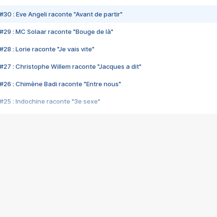
#30 : Eve Angeli raconte "Avant de partir"
#29 : MC Solaar raconte "Bouge de là"
28 : Lorie raconte "Je vais vite"
#27 : Christophe Willem raconte "Jacques a dit"
#26 : Chimène Badi raconte "Entre nous"
#25 : Indochine raconte "3e sexe"
#24 : Zaho raconte "C'est chelou"
#23 : Patrick Bruel raconte "Au café des délices"
#22 : Kyo raconte "Le chemin"
#21 : Nolwenn Leroy raconte "Cassé"
#20 : Patrick Hernandez raconte "Born to be alive"
#19 : Lorie raconte "Près de moi"