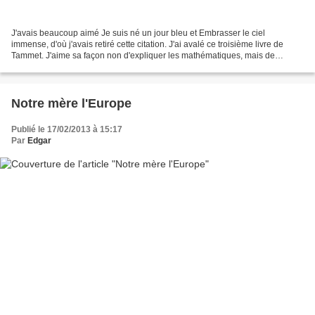
J'avais beaucoup aimé Je suis né un jour bleu et Embrasser le ciel
immense, d'où j'avais retiré cette citation. J'ai avalé ce troisième livre de
Tammet. J'aime sa façon non d'expliquer les mathématiques, mais de
montrer en quoi elles peuvent avoir une...
Notre mère l'Europe
Publié le 17/02/2013 à 15:17
Par
Edgar