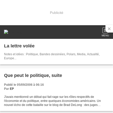
Publicité
MENU
La lettre volée
Notes et idées : Politique, Bandes dessinées, Polars, Media, Actualité,
Europe...
Que peut le politique, suite
Publié le 05/09/2006 à 06:16
Par
EP
J'avais mentionné un débat qui fait rage sur les rôles respectifs de
l'économie et du politique, entre quelques économistes américains. Un
nouvel écho de cette bataille sur le blog de Brad DeLong : des juges
viennent d'interdire aux pilotes de la compagnie...