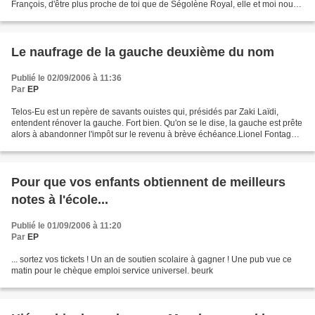
François, d'être plus proche de toi que de Ségolène Royal, elle et moi nous
partageons une longue expérience du...
Le naufrage de la gauche deuxième du nom
Publié le 02/09/2006 à 11:36
Par
EP
Telos-Eu est un repère de savants ouistes qui, présidés par Zaki Laïdi,
entendent rénover la gauche. Fort bien. Qu'on se le dise, la gauche est prête
alors à abandonner l'impôt sur le revenu à brève échéance.Lionel Fontagné,
économiste en chef du bidule...
Pour que vos enfants obtiennent de meilleurs
notes à l'école...
Publié le 01/09/2006 à 11:20
Par
EP
... sortez vos tickets ! Un an de soutien scolaire à gagner ! Une pub vue ce
matin pour le chèque emploi service universel. beurk