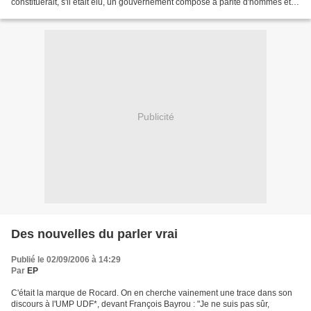
constituerait, s'il était élu, un gouvernement composé à parité d'hommes et
de femmes - si je ne craignais d'être pris...
Publicité
Des nouvelles du parler vrai
Publié le 02/09/2006 à 14:29
Par
EP
C'était la marque de Rocard. On en cherche vainement une trace dans son
discours à l'UMP UDF*, devant François Bayrou : "Je ne suis pas sûr,