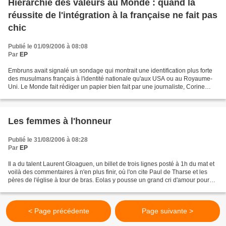
Hiérarchie des valeurs au Monde : quand la
réussite de l'intégration à la française ne fait pas
chic
Publié le 01/09/2006 à 08:08
Par
EP
Embruns avait signalé un sondage qui montrait une identification plus forte
des musulmans français à l'identité nationale qu'aux USA ou au Royaume-
Uni. Le Monde fait rédiger un papier bien fait par une journaliste, Corine
Lesnes. Comme Le Monde a déjà...
Les femmes à l'honneur
Publié le 31/08/2006 à 08:28
Par
EP
Il a du talent Laurent Gloaguen, un billet de trois lignes posté à 1h du mat et
voilà des commentaires à n'en plus finir, où l'on cite Paul de Tharse et les
pères de l'église à tour de bras. Eolas y pousse un grand cri d'amour pour
l'église catholique,...
< Page précédente
Page suivante >