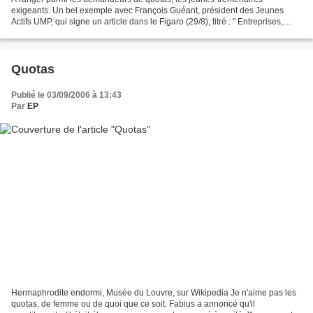
exigeants. Un bel exemple avec François Guéant, président des Jeunes
Actifs UMP, qui signe un article dans le Figaro (29/8), titré : " Entreprises,
politiques, laissez les trentenaires trouver...
Quotas
Publié le 03/09/2006 à 13:43
Par
EP
Hermaphrodite endormi, Musée du Louvre, sur Wikipedia Je n'aime pas les
quotas, de femme ou de quoi que ce soit. Fabius a annoncé qu'il