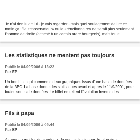
Je n'ai rien lu de lui - je vais regarder - mais quel soulagement de lire ce
matin ça : "le «conservateur» ou le «réactionnaire» ne serait plus seulement
l'homme de droite (attaché à un certain ordre bourgeois), mais toute
personne refusant de s'en remettre...
Les statistiques ne mentent pas toujours
Publié le 04/09/2006 à 13:22
Par
EP
Un bon billet qui commente deux graphiques issus d'une base de données
de la BBC. La base donne des statistiques avant et après le 11/9/2001, pour
toutes sortes de données. Le billet en retient l'évolution inverse des
dépenses militaires américaines et...
Fils à papa
Publié le 04/09/2006 à 09:44
Par
EP
A ranger parmi les demandeurs de quotas, les jeunes-trentenaires-