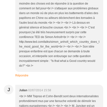
moindre des choses est de répondre à la question de
comment on fait pour<br /> s'attaquer aux problèmes globaux
dans un monde où de plus en plus les battements d'ailes des
papillons en Chine ou ailleurs déclenchent des tornades à
l'autre bout du monde.<br /> <br /> <br /> Là dessus en
général silence et bouche cousue.<br /> <br /> <br /> C'est
pourquoi j'ai été très heureusement surpris par cette
conférence TED de Simon Anholt<br /> <br /> <br />
http://www.ted.com/talks/simon_anholt_which_country_does_t
he_most_good_for_the_world<br /> <br /> <br /> Son idée
presque enfantine est que chacun se demande à toute
occasion, et interpelle son entourage sur cette question
incroyablement simple : "Is that what a Good country would
do?" <br />
Répondre
J
Julian
02/07/2014 15:58
<br /> MM Tsipras et Cohn-Bendit sont deux internationalistes
profondément mus par une farouche volonté de démolir les
nations européennes.<br /> <br /> <br /> M. Juncker est un