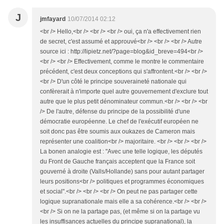
J
jmfayard
10/07/2014 02:12
<br /> Hello,<br /> <br /> <br /> oui, ça n'a effectivement rien
de secret, c'est assumé et approuvé<br /> <br /> <br /> Autre
source ici : http://lipietz.net/?page=blog&id_breve=494<br />
<br /> <br /> Effectivement, comme le montre le commentaire
précédent, c'est deux conceptions qui s'affrontent.<br /> <br />
<br /> D'un côté le principe souveraineté nationale qui
confèrerait à n'importe quel autre gouvernement d'exclure tout
autre que le plus petit dénominateur commun.<br /> <br /> <br
/> De l'autre, défense du principe de la possibilité d'une
démocratie européenne. Le chef de l'exécutif européen ne
soit donc pas être soumis aux oukazes de Cameron mais
représenter une coalition<br /> majoritaire. <br /> <br /> <br />
La bonen analogie est : "Avec une telle logique, les députés
du Front de Gauche français acceptent que la France soit
gouverné à droite (Valls/Hollande) sans pour autant partager
leurs positions<br /> politiques et programmes économiques
et social".<br /> <br /> <br /> On peut ne pas partager cette
logique supranationale mais elle a sa cohérence.<br /> <br />
<br /> Si on ne la partage pas, (et même si on la partage vu
les insuffisances actuelles du principe supranational), la