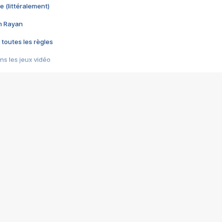
e (littéralement)
im Rayan
 toutes les règles
s les jeux vidéo
us choquant de Rockstar ? - Le scandale BULLY
e plus moche de Steam
du RÊVE tourne au CAUCHEMAR
pendant 8 heures
it… à tort
umiliés par un jeu vidéo
ire - Final Fantasy 8
ti un empire - Age of Empires
story DOFUS