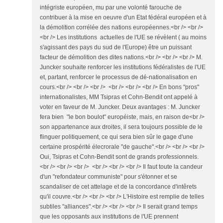
intégriste européen, mu par une volonté farouche de
contribuer à la mise en oeuvre d'un Etat fédéral européen et à
la démolition corrélée des nations européennes.<br /> <br />
<br /> Les institutions actuelles de l'UE se révèlent ( au moins
s'agissant des pays du sud de l'Europe) être un puissant
facteur de démolition des dites nations.<br /> <br /> <br /> M.
Juncker souhaite renforcer les institutions fédéralistes de l'UE
et, partant, renforcer le processus de dé-nationalisation en
cours.<br /> <br /> <br /> <br /> <br /> <br /> En bons "pros"
internationalistes, MM Tsipras et Cohn-Bendit ont appelé à
voter en faveur de M. Juncker. Deux avantages : M. Juncker
fera bien "le bon boulot" européiste, mais, en raison de<br />
son appartenance aux droites, il sera toujours possible de le
flinguer politiquement, ce qui sera bien sûr le gage d'une
certaine prospérité élecrorale "de gauche".<br /> <br /> <br />
Oui, Tsipras et Cohn-Bendit sont de grands professionnels.
<br /> <br /> <br /> <br /> <br /> <br /> Il faut toute la candeur
d'un "refondateur communiste" pour s'étonner et se
scandaliser de cet attelage et de la concordance d'intêrets
qu'il couvre.<br /> <br /> <br /> L'Histoire est remplie de telles
subtiles "alliances".<br /> <br /> <br /> Il serait grand temps
que les opposants aux institutions de l'UE prennent