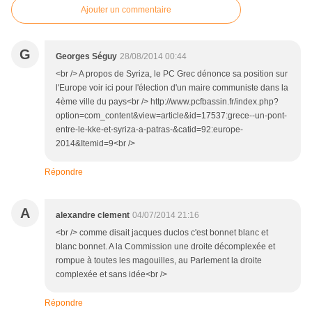
Ajouter un commentaire
G
Georges Séguy
28/08/2014 00:44
<br /> A propos de Syriza, le PC Grec dénonce sa position sur
l'Europe voir ici pour l'élection d'un maire communiste dans la
4ème ville du pays<br /> http://www.pcfbassin.fr/index.php?
option=com_content&view=article&id=17537:grece--un-pont-
entre-le-kke-et-syriza-a-patras-&catid=92:europe-
2014&Itemid=9<br />
Répondre
A
alexandre clement
04/07/2014 21:16
<br /> comme disait jacques duclos c'est bonnet blanc et
blanc bonnet. A la Commission une droite décomplexée et
rompue à toutes les magouilles, au Parlement la droite
complexée et sans idée<br />
Répondre