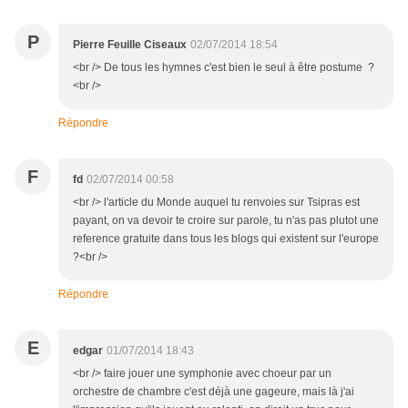
P
Pierre Feuille Ciseaux
02/07/2014 18:54
<br /> De tous les hymnes c'est bien le seul à être postume ?
<br />
Répondre
F
fd
02/07/2014 00:58
<br /> l'article du Monde auquel tu renvoies sur Tsipras est
payant, on va devoir te croire sur parole, tu n'as pas plutot une
reference gratuite dans tous les blogs qui existent sur l'europe
?<br />
Répondre
E
edgar
01/07/2014 18:43
<br /> faire jouer une symphonie avec choeur par un
orchestre de chambre c'est déjà une gageure, mais là j'ai