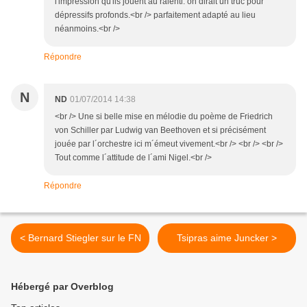
l'impression qu'ils jouent au ralenti. on dirait un truc pour
dépressifs profonds.<br /> parfaitement adapté au lieu
néanmoins.<br />
Répondre
N
ND
01/07/2014 14:38
<br /> Une si belle mise en mélodie du poème de Friedrich
von Schiller par Ludwig van Beethoven et si précisément
jouée par l´orchestre ici m´émeut vivement.<br /> <br /> <br />
Tout comme l´attitude de l´ami Nigel.<br />
Répondre
< Bernard Stiegler sur le FN
Tsipras aime Juncker >
Hébergé par Overblog