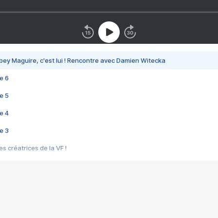
bey Maguire, c'est lui ! Rencontre avec Damien Witecka
e 6
e 5
e 4
e 3
s créatrices de la VF !
e 2
e 1
e Mektoub My Love arrive enfin ! Rencontre avec Shaïn Boumedine et Sal