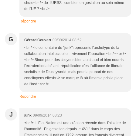
chute<br /> de l'URSS , combien en gestation au sein même
de l'UE ?.<br />
Répondre
G
Gérard Couvert
09/09/2014 08:52
<br /> le comentaire de "junk" représente l'archètype de la
collaboration intellectuelle ... vivement l'épuration.<br /> <br />
<br /> Sinon pour des citoyens bien au chaud et bien nourris
l'extraterritorialité anti-républicaine c'est l'alliance de libérale-
socialiste de Disneyworld, mais pour la plupart de nos
concitoyens elle<br /> se marque là où l'imam a pris la place
de l'instit.<br />
Répondre
J
junk
09/09/2014 08:23
<br /> L' Etat Nation est une création récente dans l'histoire de
l'humanité . En gestation depuis le XVI ° dans le corps des
Etats princiers , il nait en 1792 lorsque les français divorcent