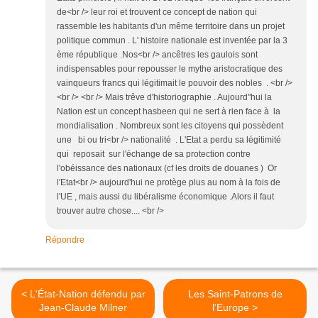
de<br /> leur roi et trouvent ce concept de nation qui
rassemble les habitants d'un même territoire dans un projet
politique commun . L' histoire nationale est inventée par la 3
ème république .Nos<br /> ancêtres les gaulois sont
indispensables pour repousser le mythe aristocratique des
vainqueurs francs qui légitimait le pouvoir des nobles . <br />
<br /> <br /> Mais trêve d'historiographie . Aujourd"hui la
Nation est un concept hasbeen qui ne sert à rien face à la
mondialisation . Nombreux sont les citoyens qui possèdent
une bi ou tri<br /> nationalité . L'Etat a perdu sa légitimité
qui reposait sur l'échange de sa protection contre
l'obéissance des nationaux (cf les droits de douanes ) Or
l'Etat<br /> aujourd'hui ne protège plus au nom à la fois de
l'UE , mais aussi du libéralisme économique .Alors il faut
trouver autre chose.... <br />
Répondre
< L'État-Nation défendu par
Les Saint-Patrons de
Jean-Claude Milner
l'Europe >