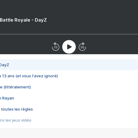
 Battle Royale - DayZ
 DayZ
 a 13 ans (et vous l'avez ignoré)
e (littéralement)
im Rayan
 toutes les règles
s les jeux vidéo
us choquant de Rockstar ? - Le scandale BULLY