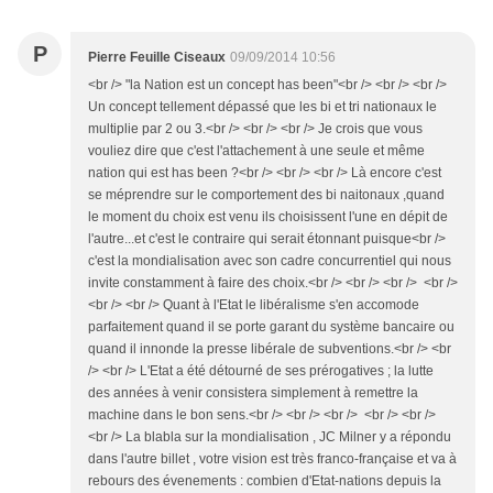
P
Pierre Feuille Ciseaux
09/09/2014 10:56
<br /> "la Nation est un concept has been"<br /> <br /> <br />
Un concept tellement dépassé que les bi et tri nationaux le
multiplie par 2 ou 3.<br /> <br /> <br /> Je crois que vous
vouliez dire que c'est l'attachement à une seule et même
nation qui est has been ?<br /> <br /> <br /> Là encore c'est
se méprendre sur le comportement des bi naitonaux ,quand
le moment du choix est venu ils choisissent l'une en dépit de
l'autre...et c'est le contraire qui serait étonnant puisque<br />
c'est la mondialisation avec son cadre concurrentiel qui nous
invite constamment à faire des choix.<br /> <br /> <br /> <br />
<br /> <br /> Quant à l'Etat le libéralisme s'en accomode
parfaitement quand il se porte garant du système bancaire ou
quand il innonde la presse libérale de subventions.<br /> <br
/> <br /> L'Etat a été détourné de ses prérogatives ; la lutte
des années à venir consistera simplement à remettre la
machine dans le bon sens.<br /> <br /> <br /> <br /> <br />
<br /> La blabla sur la mondialisation , JC Milner y a répondu
dans l'autre billet , votre vision est très franco-française et va à
rebours des évenements : combien d'Etat-nations depuis la