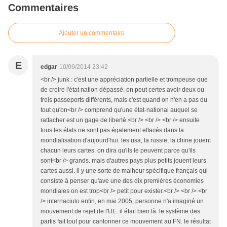
Commentaires
Ajouter un commentaire
E
edgar
10/09/2014 23:42
<br /> junk : c'est une appréciation partielle et trompeuse que
de croire l'état nation dépassé. on peut certes avoir deux ou
trois passeports différents, mais c'est quand on n'en a pas du
tout qu'on<br /> comprend qu'une état-national auquel se
rattacher est un gage de liberté.<br /> <br /> <br /> ensuite
tous les états ne sont pas également effacés dans la
mondialisation d'aujourd'hui. les usa, la russie, la chine jouent
chacun leurs cartes. on dira qu'ils le peuvent parce qu'ils
sont<br /> grands. mais d'autres pays plus petits jouent leurs
cartes aussi. il y une sorte de malheur spécifique français qui
consiste à penser qu'ave une des dix premières économies
mondiales on est trop<br /> petit pour exister.<br /> <br /> <br
/> internaciulo enfin, en mai 2005, personne n'a imaginé un
mouvement de rejet de l'UE. il était bien là. le système des
partis fait tout pour cantonner ce mouvement au FN. le résultat