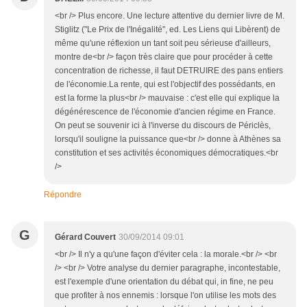
<br /> Plus encore. Une lecture attentive du dernier livre de M.
Stiglitz ("Le Prix de l'Inégalité", ed. Les Liens qui Libèrent) de
même qu'une réflexion un tant soit peu sérieuse d'ailleurs,
montre de<br /> façon très claire que pour procéder à cette
concentration de richesse, il faut DETRUIRE des pans entiers
de l'économie.La rente, qui est l'objectif des possédants, en
est la forme la plus<br /> mauvaise : c'est elle qui explique la
dégénérescence de l'économie d'ancien régime en France.
On peut se souvenir ici à l'inverse du discours de Périclès,
lorsqu'il souligne la puissance que<br /> donne à Athènes sa
constitution et ses activités économiques démocratiques.<br
/>
Répondre
G
Gérard Couvert
30/09/2014 09:01
<br /> Il n'y a qu'une façon d'éviter cela : la morale.<br /> <br
/> <br /> Votre analyse du dernier paragraphe, incontestable,
est l'exemple d'une orientation du débat qui, in fine, ne peu
que profiter à nos ennemis : lorsque l'on utilise les mots des