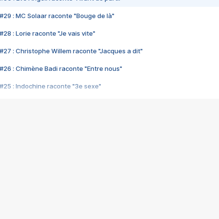
#29 : MC Solaar raconte "Bouge de là"
28 : Lorie raconte "Je vais vite"
#27 : Christophe Willem raconte "Jacques a dit"
#26 : Chimène Badi raconte "Entre nous"
#25 : Indochine raconte "3e sexe"
#24 : Zaho raconte "C'est chelou"
#23 : Patrick Bruel raconte "Au café des délices"
#22 : Kyo raconte "Le chemin"
#21 : Nolwenn Leroy raconte "Cassé"
#20 : Patrick Hernandez raconte "Born to be alive"
#19 : Lorie raconte "Près de moi"
#18 : Michael Jones raconte "A nos actes manqués" (avec Jean-Jacque