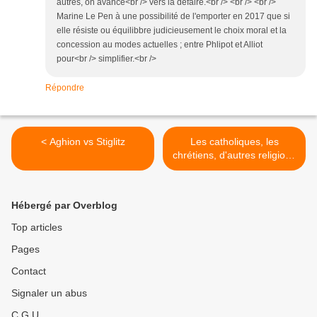
autres, on avance<br /> vers la défaire.<br /> <br /> <br />
Marine Le Pen à une possibilité de l'emporter en 2017 que si
elle résiste ou équilibbre judicieusement le choix moral et la
concession au modes actuelles ; entre Phlipot et Alliot
pour<br /> simplifier.<br />
Répondre
< Aghion vs Stiglitz
Les catholiques, les
chrétiens, d'autres religions
et l'Europe >
Hébergé par Overblog
Top articles
Pages
Contact
Signaler un abus
C.G.U.