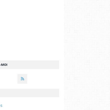
Z-MOI
os