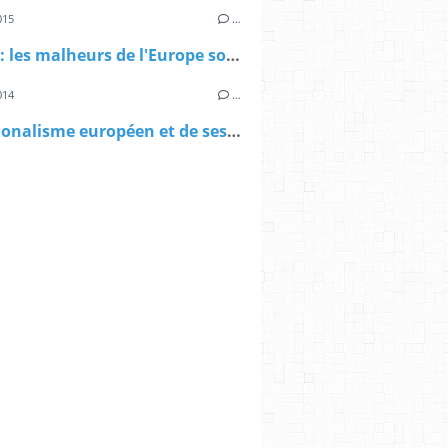
015
…
Stiglitz : les malheurs de l'Europe sont auto-infligés
014
…
Du nationalisme européen et de ses conséquences en Grèce