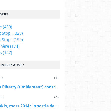
ORIES
ue
(430)
 Stop !
(329)
 Stop !
(199)
phère
(174)
ns
(147)
IMEREZ AUSSI :
016
…
Thomas Piketty (timidement) contre l'euro
015
…
Varoufakis, mars 2014 : la sortie de l'euro, pourquoi pas