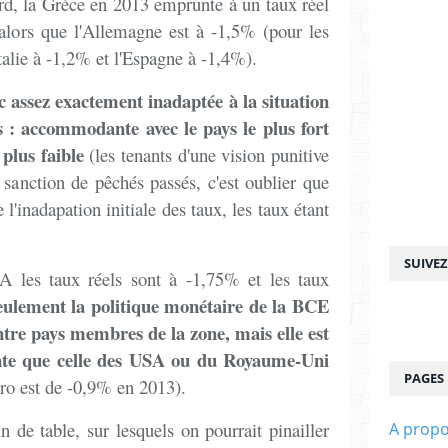
rd, la Grèce en 2013 emprunte à un taux réel
alors que l'Allemagne est à -1,5% (pour les
Italie à -1,2% et l'Espagne à -1,4%).
c assez exactement inadaptée à la situation
: accommodante avec le pays le plus fort
 plus faible
(les tenants d'une vision punitive
 sanction de pêchés passés, c'est oublier que
 l'inadapation initiale des taux, les taux étant
SUIVE
A les taux réels sont à -1,75% et les taux
eulement la politique monétaire de la BCE
ntre pays membres de la zone, mais elle est
e que celle des USA ou du Royaume-Uni
PAGES
uro est de -0,9% en 2013).
n de table, sur lesquels on pourrait pinailler
A prop