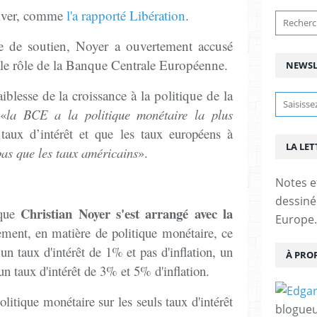
rriver, comme
l'a rapporté Libération
.
e de soutien, Noyer a ouvertement accusé
 le rôle de la Banque Centrale Européenne.
NEWSL
aiblesse de la croissance à la politique de la
e
«
la BCE a la politique monétaire la plus
taux d’intérêt et que les taux européens à
LA LET
bas que les taux américains
».
Notes e
dessinée
Christian Noyer s'est arrangé avec la
 que
Europe.
ment, en matière de politique monétaire, ce
 un taux d'intérêt de 1% et pas d'inflation, un
À PRO
n taux d'intérêt de 3% et 5% d'inflation.
litique monétaire sur les seuls taux d'intérêt
blogueu