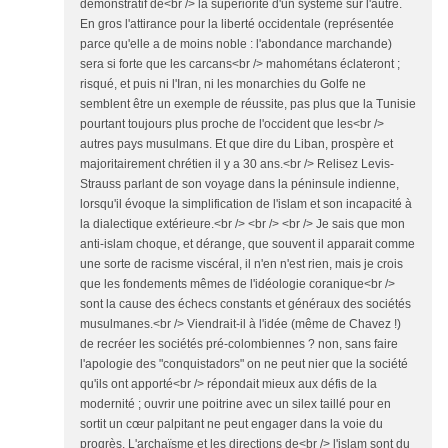
démonstratif de<br /> la supériorité d'un système sur l'autre.
En gros l'attirance pour la liberté occidentale (représentée
parce qu'elle a de moins noble : l'abondance marchande)
sera si forte que les carcans<br /> mahométans éclateront ;
risqué, et puis ni l'Iran, ni les monarchies du Golfe ne
semblent être un exemple de réussite, pas plus que la Tunisie
pourtant toujours plus proche de l'occident que les<br />
autres pays musulmans. Et que dire du Liban, prospère et
majoritairement chrétien il y a 30 ans.<br /> Relisez Levis-
Strauss parlant de son voyage dans la péninsule indienne,
lorsqu'il évoque la simplification de l'islam et son incapacité à
la dialectique extérieure.<br /> <br /> <br /> Je sais que mon
anti-islam choque, et dérange, que souvent il apparait comme
une sorte de racisme viscéral, il n'en n'est rien, mais je crois
que les fondements mêmes de l'idéologie coranique<br />
sont la cause des échecs constants et généraux des sociétés
musulmanes.<br /> Viendrait-il à l'idée (même de Chavez !)
de recréer les sociétés pré-colombiennes ? non, sans faire
l'apologie des "conquistadors" on ne peut nier que la société
qu'ils ont apporté<br /> répondait mieux aux défis de la
modernité ; ouvrir une poitrine avec un silex taillé pour en
sortit un cœur palpitant ne peut engager dans la voie du
progrès. L'archaïsme et les directions de<br /> l'islam sont du