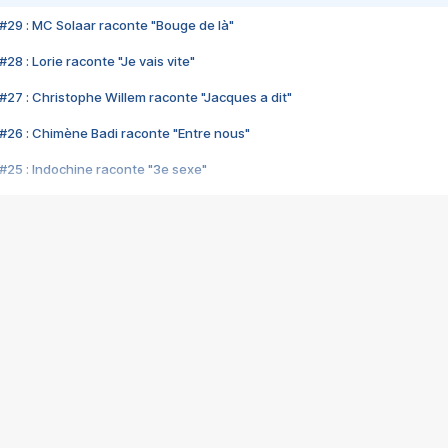
#29 : MC Solaar raconte "Bouge de là"
28 : Lorie raconte "Je vais vite"
#27 : Christophe Willem raconte "Jacques a dit"
#26 : Chimène Badi raconte "Entre nous"
#25 : Indochine raconte "3e sexe"
#24 : Zaho raconte "C'est chelou"
#23 : Patrick Bruel raconte "Au café des délices"
#22 : Kyo raconte "Le chemin"
#21 : Nolwenn Leroy raconte "Cassé"
#20 : Patrick Hernandez raconte "Born to be alive"
#19 : Lorie raconte "Près de moi"
#18 : Michael Jones raconte "A nos actes manqués" (avec Jean-Jacque