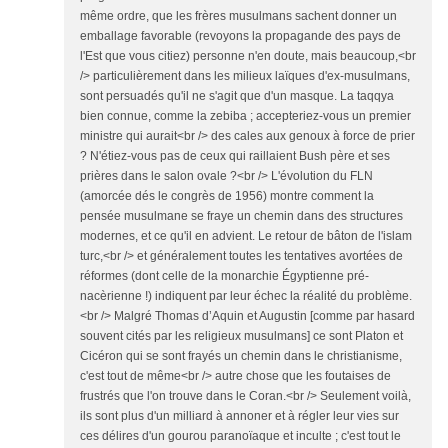
même ordre, que les frères musulmans sachent donner un
emballage favorable (revoyons la propagande des pays de
l'Est que vous citiez) personne n'en doute, mais beaucoup,<br
/> particulièrement dans les milieux laïques d'ex-musulmans,
sont persuadés qu'il ne s'agit que d'un masque. La taqqya
bien connue, comme la zebiba ; accepteriez-vous un premier
ministre qui aurait<br /> des cales aux genoux à force de prier
? N'étiez-vous pas de ceux qui raillaient Bush père et ses
prières dans le salon ovale ?<br /> L'évolution du FLN
(amorcée dés le congrès de 1956) montre comment la
pensée musulmane se fraye un chemin dans des structures
modernes, et ce qu'il en advient. Le retour de bâton de l'islam
turc,<br /> et généralement toutes les tentatives avortées de
réformes (dont celle de la monarchie Égyptienne pré-
nacèrienne !) indiquent par leur échec la réalité du problème.
<br /> Malgré Thomas d’Aquin et Augustin [comme par hasard
souvent cités par les religieux musulmans] ce sont Platon et
Cicéron qui se sont frayés un chemin dans le christianisme,
c'est tout de même<br /> autre chose que les foutaises de
frustrés que l'on trouve dans le Coran.<br /> Seulement voilà,
ils sont plus d'un milliard à annoner et à régler leur vies sur
ces délires d'un gourou paranoïaque et inculte ; c'est tout le