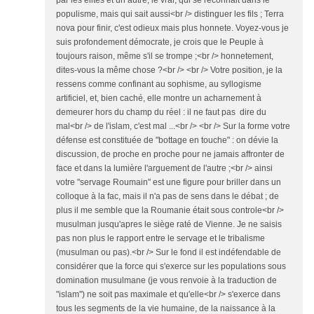
par les élites et un autre, le vrai, qui se reconnait dans le
populisme, mais qui sait aussi<br /> distinguer les fils ; Terra
nova pour finir, c'est odieux mais plus honnete. Voyez-vous je
suis profondement démocrate, je crois que le Peuple à
toujours raison, même s'il se trompe ;<br /> honnetement,
dites-vous la même chose ?<br /> <br /> Votre position, je la
ressens comme confinant au sophisme, au syllogisme
artificiel, et, bien caché, elle montre un acharnement à
demeurer hors du champ du réel : il ne faut pas dire du
mal<br /> de l'islam, c'est mal ...<br /> <br /> Sur la forme votre
défense est constituée de "bottage en touche" : on dévie la
discussion, de proche en proche pour ne jamais affronter de
face et dans la lumière l'arguement de l'autre ;<br /> ainsi
votre "servage Roumain" est une figure pour briller dans un
colloque à la fac, mais il n'a pas de sens dans le débat ; de
plus il me semble que la Roumanie était sous controle<br />
musulman jusqu'apres le siège raté de Vienne. Je ne saisis
pas non plus le rapport entre le servage et le tribalisme
(musulman ou pas).<br /> Sur le fond il est indéfendable de
considérer que la force qui s'exerce sur les populations sous
domination musulmane (je vous renvoie à la traduction de
"islam") ne soit pas maximale et qu'elle<br /> s'exerce dans
tous les segments de la vie humaine, de la naissance à la