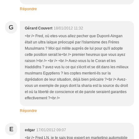
Répondre
G
Gérard Couvert
18/01/2012 11:32
<br /> Fred, où etes-vous allez pecher que Dupont-Aingan
était un ultra laïque préocupé par l'islamisme des Frères
Musulmans ? Moi qui milite auprés de lui pour qu'il adopte
cette position serait le<br /> premier heureux que vous ayez
raison !<br /> <br /> <br /> Avez-vous lu le Coran et les
Haddidhs ? avez-vus lu ce qui s'écrit et se dit dans les milieux
muslmans Egyptiens ? les coptes mentent-ils sur la
dgrédation de leur situation, déjà bien précaire ?<br /> Avez-
vous un exemple de pays dont la sharia est la source du droit
et où la liberté de conscience et de parole seraient garanties
effectivement ?<br />
Répondre
E
edgar
17/01/2012 09:07
<br /> Fred LN, je te sais trop expert en marketing automobile