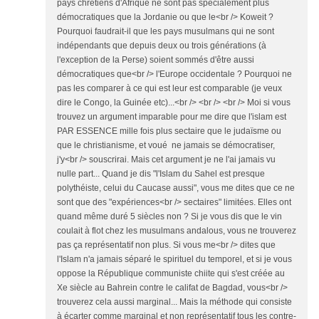
pays chrétiens d'Afrique ne sont pas spécialement plus
démocratiques que la Jordanie ou que le<br /> Koweit ?
Pourquoi faudrait-il que les pays musulmans qui ne sont
indépendants que depuis deux ou trois générations (à
l'exception de la Perse) soient sommés d'être aussi
démocratiques que<br /> l'Europe occidentale ? Pourquoi ne
pas les comparer à ce qui est leur est comparable (je veux
dire le Congo, la Guinée etc)...<br /> <br /> <br /> Moi si vous
trouvez un argument imparable pour me dire que l'islam est
PAR ESSENCE mille fois plus sectaire que le judaïsme ou
que le christianisme, et voué ne jamais se démocratiser,
j'y<br /> souscrirai. Mais cet argument je ne l'ai jamais vu
nulle part... Quand je dis "l'Islam du Sahel est presque
polythéiste, celui du Caucase aussi", vous me dites que ce ne
sont que des "expériences<br /> sectaires" limitées. Elles ont
quand même duré 5 siècles non ? Si je vous dis que le vin
coulait à flot chez les musulmans andalous, vous ne trouverez
pas ça représentatif non plus. Si vous me<br /> dites que
l'Islam n'a jamais séparé le spirituel du temporel, et si je vous
oppose la République communiste chiite qui s'est créée au
Xe siècle au Bahrein contre le califat de Bagdad, vous<br />
trouverez cela aussi marginal... Mais la méthode qui consiste
à écarter comme marginal et non représentatif tous les contre-