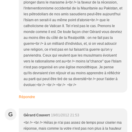
plonger dans le marasme à<br /> la faveur de la récession,
l'interventionnisme occidental de la Mauritanie au Pakistan, et
les pétrodollars de nos amis saoudiens peut-être aujourd'hui
l'Islam en serait-il au même point d'atonie<br /> que le
catholicisme de Vatican II. Tel n'est pas le cas. Prenons le
monde comme il est. De toute façon cher Gérard vous devriez
au moins être du côté de la Realpolitik : on ne fait pas la
guerre<br /> à un milliard d'individus, et, si on veut adoucir
une religion, ce n'est pas en lui faisant la guerre qu'on y
parviendra. Ceux qui veulent que les musulmans évoluent
vers le rationalisme ont au<br /> moins la"chance" que l'Islam
n'est pas organisé en une église monolithique. Je pense
qu'ils devraient s'en réjouir et au moins apprendre à réfléchir
au parti qui peut être tiré de sa diversité<br /> pour l'aider à
évoluer.<br /> <br /> <br /> <br />
Répondre
G
Gérard Couvert
19/01/2012 21:53
<br /> <br /> Hélas je n'ai pas assez de temps pour ciseler ma
réponse, mais comme la votre n'est pas non plus à la hauteur