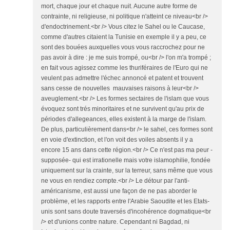
mort, chaque jour et chaque nuit. Aucune autre forme de
contrainte, ni religieuse, ni politique n'atteint ce niveau<br />
d'endoctrinement.<br /> Vous citez le Sahel ou le Caucase,
comme d'autres citaient la Tunisie en exemple il y a peu, ce
sont des bouées auxquelles vous vous raccrochez pour ne
pas avoir à dire : je me suis trompé, ou<br /> l'on m'a trompé ;
en fait vous agissez comme les thuriféraires de l'Euro qui ne
veulent pas admettre l'échec annoncé et patent et trouvent
sans cesse de nouvelles mauvaises raisons à leur<br />
aveuglement.<br /> Les formes sectaires de l'islam que vous
évoquez sont trés minoritaires et ne survivent qu'au prix de
périodes d'allegeances, elles existent à la marge de l'islam.
De plus, particulièrement dans<br /> le sahel, ces formes sont
en voie d'extinction, et l'on voit des voiles absents il y a
encore 15 ans dans cette région.<br /> Ce n'est pas ma peur -
supposée- qui est irrationelle mais votre islamophilie, fondée
uniquement sur la crainte, sur la terreur, sans même que vous
ne vous en rendiez compte.<br /> Le détour par l'anti-
américanisme, est aussi une façon de ne pas aborder le
problème, et les rapports entre l'Arabie Saoudite et les Etats-
unis sont sans doute traversés d'incohérence dogmatique<br
/> et d'unions contre nature. Cependant ni Bagdad, ni