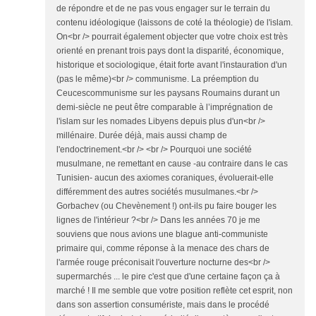
de répondre et de ne pas vous engager sur le terrain du
contenu idéologique (laissons de coté la théologie) de l'islam.
On<br /> pourrait également objecter que votre choix est très
orienté en prenant trois pays dont la disparité, économique,
historique et sociologique, était forte avant l'instauration d'un
(pas le même)<br /> communisme. La préemption du
Ceucescommunisme sur les paysans Roumains durant un
demi-siècle ne peut être comparable à l’imprégnation de
l'islam sur les nomades Libyens depuis plus d'un<br />
millénaire. Durée déjà, mais aussi champ de
l'endoctrinement.<br /> <br /> Pourquoi une société
musulmane, ne remettant en cause -au contraire dans le cas
Tunisien- aucun des axiomes coraniques, évoluerait-elle
différemment des autres sociétés musulmanes.<br />
Gorbachev (ou Chevènement !) ont-ils pu faire bouger les
lignes de l'intérieur ?<br /> Dans les années 70 je me
souviens que nous avions une blague anti-communiste
primaire qui, comme réponse à la menace des chars de
l'armée rouge préconisait l'ouverture nocturne des<br />
supermarchés ... le pire c'est que d'une certaine façon ça à
marché ! Il me semble que votre position reflète cet esprit, non
dans son assertion consumériste, mais dans le procédé