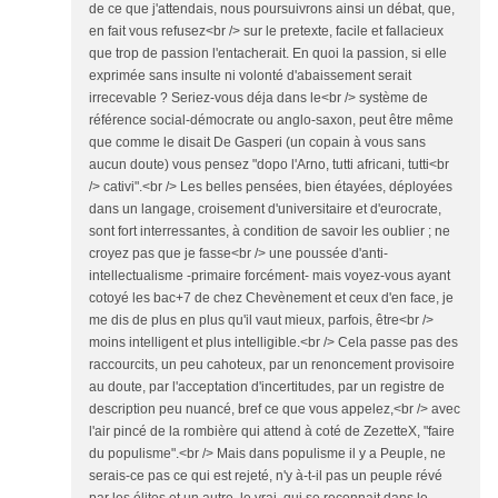
de ce que j'attendais, nous poursuivrons ainsi un débat, que,
en fait vous refusez<br /> sur le pretexte, facile et fallacieux
que trop de passion l'entacherait. En quoi la passion, si elle
exprimée sans insulte ni volonté d'abaissement serait
irrecevable ? Seriez-vous déja dans le<br /> système de
référence social-démocrate ou anglo-saxon, peut être même
que comme le disait De Gasperi (un copain à vous sans
aucun doute) vous pensez "dopo l'Arno, tutti africani, tutti<br
/> cativi".<br /> Les belles pensées, bien étayées, déployées
dans un langage, croisement d'universitaire et d'eurocrate,
sont fort interressantes, à condition de savoir les oublier ; ne
croyez pas que je fasse<br /> une poussée d'anti-
intellectualisme -primaire forcément- mais voyez-vous ayant
cotoyé les bac+7 de chez Chevènement et ceux d'en face, je
me dis de plus en plus qu'il vaut mieux, parfois, être<br />
moins intelligent et plus intelligible.<br /> Cela passe pas des
raccourcits, un peu cahoteux, par un renoncement provisoire
au doute, par l'acceptation d'incertitudes, par un registre de
description peu nuancé, bref ce que vous appelez,<br /> avec
l'air pincé de la rombière qui attend à coté de ZezetteX, "faire
du populisme".<br /> Mais dans populisme il y a Peuple, ne
serais-ce pas ce qui est rejeté, n'y à-t-il pas un peuple révé