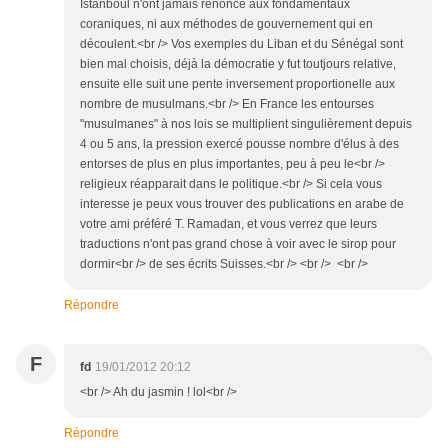
Istanboul n'ont jamais renoncé aux fondamentaux
coraniques, ni aux méthodes de gouvernement qui en
découlent.<br /> Vos exemples du Liban et du Sénégal sont
bien mal choisis, déjà la démocratie y fut toutjours relative,
ensuite elle suit une pente inversement proportionelle aux
nombre de musulmans.<br /> En France les entourses
"musulmanes" à nos lois se multiplient singulièrement depuis
4 ou 5 ans, la pression exercé pousse nombre d'élus à des
entorses de plus en plus importantes, peu à peu le<br />
religieux réapparait dans le politique.<br /> Si cela vous
interesse je peux vous trouver des publications en arabe de
votre ami préféré T. Ramadan, et vous verrez que leurs
traductions n'ont pas grand chose à voir avec le sirop pour
dormir<br /> de ses écrits Suisses.<br /> <br /> <br />
Répondre
F
fd
19/01/2012 20:12
<br /> Ah du jasmin ! lol<br />
Répondre