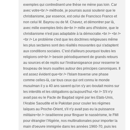
exemples qui contredisent une thèse ne mène pas loin. Car
avec votre<br /> méthode, je pourrais aussi soutenir que le
christianisme, par essence, est celui de Francisco Franco et
non celui M. Bayrou ou de M. Chavez, et démontrer par là,
avec mille exemples tirés de<br /> mille ans d'histoire, que le
christianisme n'est pas adaptable à la démocratie.<br /> <br />
<br /> Le problème c'est que les doctrines religieuses même
les plus sectaires sont des réalités mouvantes qui s'adaptent
aux conditions sociales. C'est d'ailleurs pourquoi toutes les
religions ont<br /> besoin périodiquement de grands retours
au sources et de replis sur l'instransigeance pour resserrer le
troupeau de leurs ouailles autour des principes canoniques. Il
est assez évident que<br /> l'Islam traverse une phase
comme celles-là, car tous ceux qui ont connu le monde
musulman il y a 40 ans savent qu'on s'y arc-boutait moins sur
les interdits et les obligations qu'aujourd'hui.<br /> S'il n'y
avait pas eu le Pacte de Bagdad signé par les Etats-Unis,
l'Arabie Saoudite et le Pakistan pour couler les régimes
laïques au Proche-Orient, s'il n'y avait pas eu la puissance
militaire<br /> israélienne pour flinguer le nassérisme, le FMI
pour étrangler l'Algérie, nos multinationales pour importer la
main d'oeuvre immigrée dans les années 1960-70, puis les