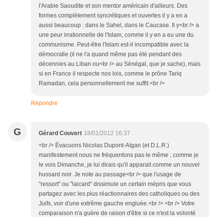
l'Arabie Saoudite et son mentor américain d'ailleurs. Des
formes complètement syncrétiques et ouvertes il y a en a
aussi beaucoup : dans le Sahel, dans le Caucase. Il y<br /> a
une peur irrationnelle de l'Islam, comme il y en a eu une du
communisme. Peut-être l'Islam est-il incompatible avec la
démocratie (il ne l'a quand même pas été pendant des
décennies au Liban ou<br /> au Sénégal, que je sache), mais
si en France il respecte nos lois, comme le prône Tariq
Ramadan, cela personnellement me suffit.<br />
Répondre
G
Gérard Couvert
18/01/2012 16:37
<br /> Évacuons Nicolas Dupont-AIgan (et D.L.R.)
manifestement nous ne fréquentons pas le même ; comme je
le vois Dimanche, je lui dirais qu'il apparait comme un nouvel
hussard noir. Je note au passage<br /> que l'usage de
"ressort" ou "laicard" dissimule un certain mépris que vous
partagez avec les plus réactionnaires des catholiques ou des
Juifs, voir d'une extrême gauche engluée.<br /> <br /> Votre
comparaison n'a guère de raison d'être si ce n'est la volonté