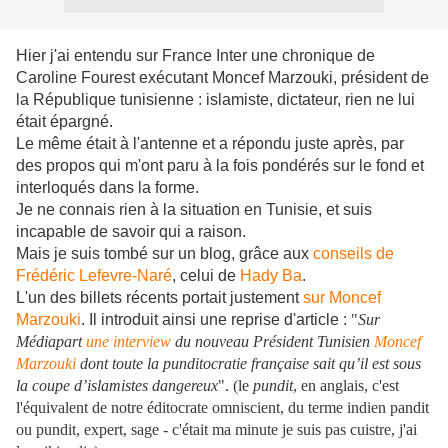
Hier j'ai entendu sur France Inter une chronique de
Caroline Fourest exécutant Moncef Marzouki, président de
la République tunisienne : islamiste, dictateur, rien ne lui
était épargné.
Le même était à l'antenne et a répondu juste après, par
des propos qui m'ont paru à la fois pondérés sur le fond et
interloqués dans la forme.
Je ne connais rien à la situation en Tunisie, et suis
incapable de savoir qui a raison.
Mais je suis tombé sur un blog, grâce aux
conseils de
Frédéric Lefevre-Naré
, celui de
Hady Ba
.
L'un des billets récents portait justement
sur Moncef
Marzouki
. Il introduit ainsi une reprise d'article :
"
Sur
Médiapart
une interview
du nouveau Président Tunisien
Moncef
Marzouki
dont toute la punditocratie française sait qu’il est sous
la coupe d’islamistes dangereux
". (le
pundit
, en anglais, c'est
l'équivalent de notre éditocrate omniscient, du terme indien pandit
ou pundit, expert, sage - c'était ma minute je suis pas cuistre, j'ai