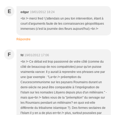
E
edgar
19/01/2012 18:24
<br /> merci fred ! j'attendais un peu ton intervention, étant à
court d'arguments faute de tes connaissances géopolitiques
immenses (c'est la journée des fleurs aujourd'hui).<br />
Répondre
F
fd
19/01/2012 17:06
<br /> Ce débat est trop passionné de votre côté (comme du
côté de beaucoup de nos compatriotes) pour qu'on puisse
vraimenta vancer. Il y aurait à reprendre vos phrases une par
une (par exemple : "La<br /> préemption du
Ceucescommunisme sur les paysans Roumains durant un
demi-siècle ne peut être comparable à l’imprégnation de
l'islam sur les nomades Libyens depuis plus d'un millénaire." -
mais que<br /> faites vous de la "préemption" du servage sur
les Roumians pendant un millénaire? en quoi est-elle
différente du tribalisme islamique ?). Des formes sectaires de
l'Islam il y en a de plus en<br /> plus, surtout poussées par