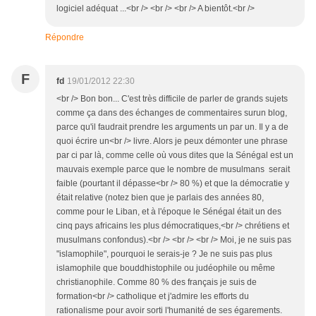
logiciel adéquat ...<br /> <br /> <br /> A bientôt.<br />
Répondre
F
fd
19/01/2012 22:30
<br /> Bon bon... C'est très difficile de parler de grands sujets
comme ça dans des échanges de commentaires surun blog,
parce qu'il faudrait prendre les arguments un par un. Il y a de
quoi écrire un<br /> livre. Alors je peux démonter une phrase
par ci par là, comme celle où vous dites que la Sénégal est un
mauvais exemple parce que le nombre de musulmans serait
faible (pourtant il dépasse<br /> 80 %) et que la démocratie y
était relative (notez bien que je parlais des années 80,
comme pour le Liban, et à l'époque le Sénégal était un des
cinq pays africains les plus démocratiques,<br /> chrétiens et
musulmans confondus).<br /> <br /> <br /> Moi, je ne suis pas
"islamophile", pourquoi le serais-je ? Je ne suis pas plus
islamophile que bouddhistophile ou judéophile ou même
christianophile. Comme 80 % des français je suis de
formation<br /> catholique et j'admire les efforts du
rationalisme pour avoir sorti l'humanité de ses égarements.