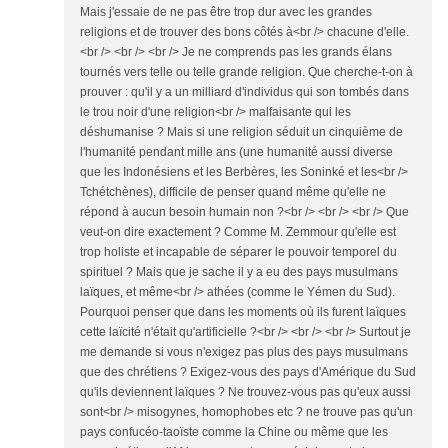
Mais j'essaie de ne pas être trop dur avec les grandes
religions et de trouver des bons côtés à<br /> chacune d'elle.
<br /> <br /> <br /> Je ne comprends pas les grands élans
tournés vers telle ou telle grande religion. Que cherche-t-on à
prouver : qu'il y a un milliard d'individus qui son tombés dans
le trou noir d'une religion<br /> malfaisante qui les
déshumanise ? Mais si une religion séduit un cinquième de
l'humanité pendant mille ans (une humanité aussi diverse
que les Indonésiens et les Berbères, les Soninké et les<br />
Tchétchènes), difficile de penser quand même qu'elle ne
répond à aucun besoin humain non ?<br /> <br /> <br /> Que
veut-on dire exactement ? Comme M. Zemmour qu'elle est
trop holiste et incapable de séparer le pouvoir temporel du
spirituel ? Mais que je sache il y a eu des pays musulmans
laïques, et même<br /> athées (comme le Yémen du Sud).
Pourquoi penser que dans les moments où ils furent laïques
cette laïcité n'était qu'artificielle ?<br /> <br /> <br /> Surtout je
me demande si vous n'exigez pas plus des pays musulmans
que des chrétiens ? Exigez-vous des pays d'Amérique du Sud
qu'ils deviennent laïques ? Ne trouvez-vous pas qu'eux aussi
sont<br /> misogynes, homophobes etc ? ne trouve pas qu'un
pays confucéo-taoïste comme la Chine ou même que les