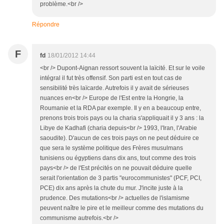
problème.<br />
Répondre
F
fd
18/01/2012 14:44
<br /> Dupont-Aignan ressort souvent la laïcité. Et sur le voile
intégral il fut très offensif. Son parti est en tout cas de
sensibilité très laïcarde. Autrefois il y avait de sérieuses
nuances en<br /> Europe de l'Est entre la Hongrie, la
Roumanie et la RDA par exemple. Il y en a beaucoup entre,
prenons trois trois pays ou la charia s'appliquait il y 3 ans : la
Libye de Kadhafi (charia depuis<br /> 1993, l'Iran, l'Arabie
saoudite). D'aucun de ces trois pays on ne peut déduire ce
que sera le système politique des Frères musulmans
tunisiens ou égyptiens dans dix ans, tout comme des trois
pays<br /> de l'Est précités on ne pouvait déduire quelle
serait l'orientation de 3 partis "eurocommunistes" (PCF, PCI,
PCE) dix ans après la chute du mur. J'incite juste à la
prudence. Des mutations<br /> actuelles de l'islamisme
peuvent naître le pire et le meilleur comme des mutations du
communisme autrefois.<br />