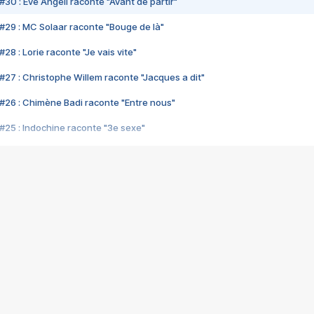
#30 : Eve Angeli raconte "Avant de partir"
#29 : MC Solaar raconte "Bouge de là"
28 : Lorie raconte "Je vais vite"
#27 : Christophe Willem raconte "Jacques a dit"
#26 : Chimène Badi raconte "Entre nous"
#25 : Indochine raconte "3e sexe"
#24 : Zaho raconte "C'est chelou"
#23 : Patrick Bruel raconte "Au café des délices"
#22 : Kyo raconte "Le chemin"
#21 : Nolwenn Leroy raconte "Cassé"
#20 : Patrick Hernandez raconte "Born to be alive"
#19 : Lorie raconte "Près de moi"
#18 : Michael Jones raconte "A nos actes manqués" (avec Jean-Jacque