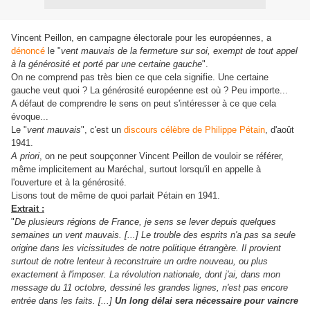
Vincent Peillon, en campagne électorale pour les européennes, a
dénoncé
le "
vent mauvais de la fermeture sur soi, exempt de tout appel
à la générosité et porté par une certaine gauche
".
On ne comprend pas très bien ce que cela signifie. Une certaine
gauche veut quoi ? La générosité européenne est où ? Peu importe...
A défaut de comprendre le sens on peut s'intéresser à ce que cela
évoque...
Le "
vent mauvais
", c'est un
discours célèbre de Philippe Pétain
, d'août
1941.
A priori
, on ne peut soupçonner Vincent Peillon de vouloir se référer,
même implicitement au Maréchal, surtout lorsqu'il en appelle à
l'ouverture et à la générosité.
Lisons tout de même de quoi parlait Pétain en 1941.
Extrait :
"
De plusieurs régions de France, je sens se lever depuis quelques
semaines un vent mauvais. [...] Le trouble des esprits n'a pas sa seule
origine dans les vicissitudes de notre politique étrangère. Il provient
surtout de notre lenteur à reconstruire un ordre nouveau, ou plus
exactement à l'imposer. La révolution nationale, dont j'ai, dans mon
message du 11 octobre, dessiné les grandes lignes, n'est pas encore
entrée dans les faits.
[...]
Un long délai sera nécessaire pour vaincre