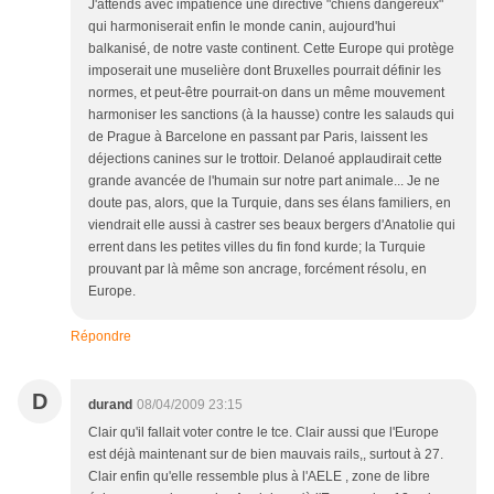
J'attends avec impatience une directive "chiens dangereux"
qui harmoniserait enfin le monde canin, aujourd'hui
balkanisé, de notre vaste continent. Cette Europe qui protège
imposerait une muselière dont Bruxelles pourrait définir les
normes, et peut-être pourrait-on dans un même mouvement
harmoniser les sanctions (à la hausse) contre les salauds qui
de Prague à Barcelone en passant par Paris, laissent les
déjections canines sur le trottoir. Delanoé applaudirait cette
grande avancée de l'humain sur notre part animale... Je ne
doute pas, alors, que la Turquie, dans ses élans familiers, en
viendrait elle aussi à castrer ses beaux bergers d'Anatolie qui
errent dans les petites villes du fin fond kurde; la Turquie
prouvant par là même son ancrage, forcément résolu, en
Europe.
Répondre
D
durand
08/04/2009 23:15
Clair qu'il fallait voter contre le tce. Clair aussi que l'Europe
est déjà maintenant sur de bien mauvais rails,, surtout à 27.
Clair enfin qu'elle ressemble plus à l'AELE , zone de libre