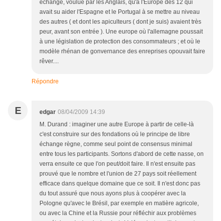
échange, voulue par les Anglais, qu'à l'Europe des 12 qui
avait su aider l'Espagne et le Portugal à se mettre au niveau
des autres ( et dont les apiculteurs ( dont je suis) avaient très
peur, avant son entrée ). Une europe où l'allemagne poussait
à une législation de protection des consommateurs ; et où le
modèle rhénan de gonvernance des enreprises opouvait faire
rêver....
Répondre
E
edgar
08/04/2009 14:39
M. Durand : imaginer une autre Europe à partir de celle-là
c'est construire sur des fondations où le principe de libre
échange règne, comme seul point de consensus minimal
entre tous les participants. Sortons d'abord de cette nasse, on
verra ensuite ce que l'on peut/doit faire. Il n'est ensuite pas
prouvé que le nombre et l'union de 27 pays soit réellement
efficace dans quelque domaine que ce soit. Il n'est donc pas
du tout assuré que nous ayons plus à coopérer avec la
Pologne qu'avec le Brésil, par exemple en matière agricole,
ou avec la Chine et la Russie pour réfléchir aux problèmes