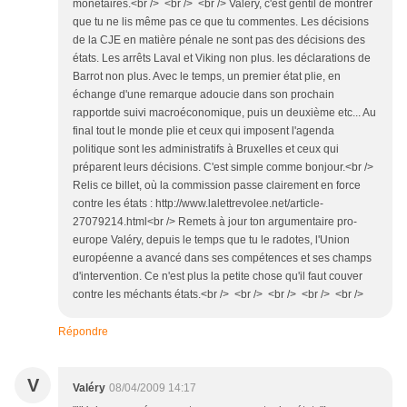
monétaires.<br /> <br /> <br /> Valéry, c'est gentil de montrer
que tu ne lis même pas ce que tu commentes. Les décisions
de la CJE en matière pénale ne sont pas des décisions des
états. Les arrêts Laval et Viking non plus. les déclarations de
Barrot non plus. Avec le temps, un premier état plie, en
échange d'une remarque adoucie dans son prochain
rapportde suivi macroéconomique, puis un deuxième etc... Au
final tout le monde plie et ceux qui imposent l'agenda
politique sont les administratifs à Bruxelles et ceux qui
préparent leurs décisions. C'est simple comme bonjour.<br />
Relis ce billet, où la commission passe clairement en force
contre les états : http://www.lalettrevolee.net/article-
27079214.html<br /> Remets à jour ton argumentaire pro-
europe Valéry, depuis le temps que tu le radotes, l'Union
européenne a avancé dans ses compétences et ses champs
d'intervention. Ce n'est plus la petite chose qu'il faut couver
contre les méchants états.<br /> <br /> <br /> <br /> <br />
Répondre
V
Valéry
08/04/2009 14:17