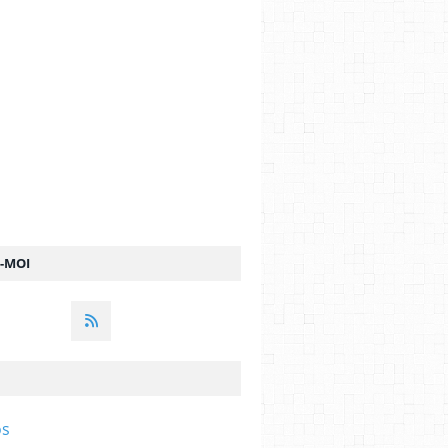
Z-MOI
os