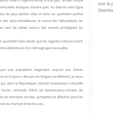
ation civile à majorité kurde d'une part, armée turque
Voir le 
entuelles attaques, d'autre part. Au delà de cette ligne
Overbl
ns les plus petites villes et dans un quotidien parfois
 des auto-mitrailleuses, le survol des hélicoptères, les
 les sacs de sables autour des murets protégeant les
'un quotidien kaki, tandis que les regards s'obscurcissent
omme détenteurs d'un témoignage inavouable.
 par une population largement acquise aux thèses
 et toujours, dès que les langues se délièrent, je reçus
i, dans la République, interdit l'expression culturelle
kurde, certitude d'être les laissers-pour-compte du
ie ces dernières années, sympathie et affection pour les
tion du martyre brise les voix.