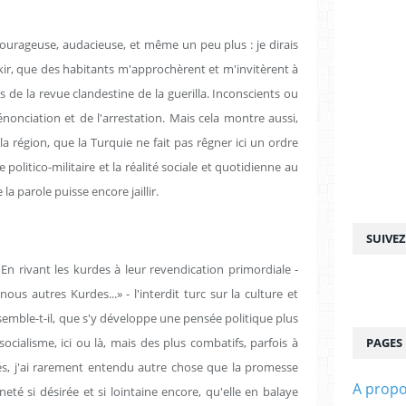
urageuse, audacieuse, et même un peu plus : je dirais
rbakir, que des habitants m'approchèrent et m'invitèrent à
de la revue clandestine de la guerilla. Inconscients ou
énonciation et de l'arrestation. Mais cela montre aussi,
égion, que la Turquie ne fait pas rêgner ici un ordre
ce politico-militaire et la réalité sociale et quotidienne au
a parole puisse encore jaillir.
SUIVE
 En rivant les kurdes à leur revendication primordiale -
nous autres Kurdes...» - l'interdit turc sur la culture et
mble-t-il, que s'y développe une pensée politique plus
ocialisme, ici ou là, mais des plus combatifs, parfois à
PAGES
és, j'ai rarement entendu autre chose que la promesse
A prop
té si désirée et si lointaine encore, qu'elle en balaye