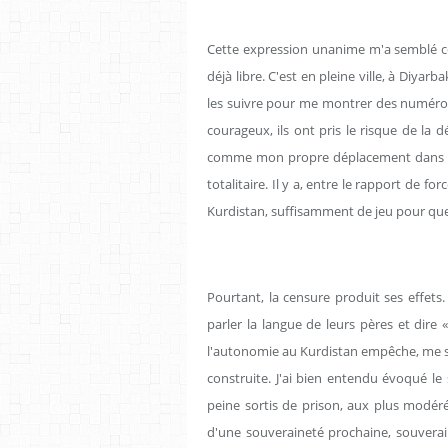
Cette expression unanime m'a semblé co
déjà libre. C'est en pleine ville, à Diya
les suivre pour me montrer des numéros 
courageux, ils ont pris le risque de la d
comme mon propre déplacement dans la r
totalitaire. Il y a, entre le rapport de for
Kurdistan, suffisamment de jeu pour que l
Pourtant, la censure produit ses effets.
parler la langue de leurs pères et dire «
l'autonomie au Kurdistan empêche, me se
construite. J'ai bien entendu évoqué le s
peine sortis de prison, aux plus modér
d'une souveraineté prochaine, souveraine