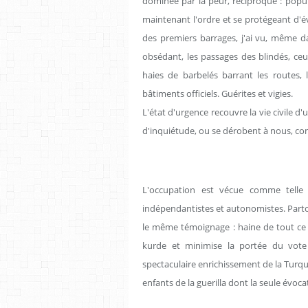
dominée par la peur, réciproque : popul
maintenant l'ordre et se protégeant d'év
des premiers barrages, j'ai vu, même da
obsédant, les passages des blindés, ceux
haies de barbelés barrant les routes,
bâtiments officiels. Guérites et vigies.
L'état d'urgence recouvre la vie civile d
d'inquiétude, ou se dérobent à nous, c
L'occupation est vécue comme telle
indépendantistes et autonomistes. Partout
le même témoignage : haine de tout ce qu
kurde et minimise la portée du vote 
spectaculaire enrichissement de la Turqu
enfants de la guerilla dont la seule évoca