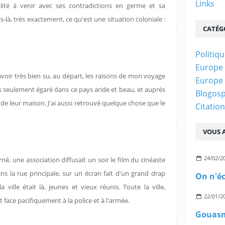
Links
alité à venir avec ses contradictions en germe et sa
is-là, très exactement, ce qu'est une situation coloniale :
CATÉG
Politiq
Europe :
avoir très bien su, au départ, les raisons de mon voyage
Europe :
s seulement égaré dans ce pays aride et beau, et auprès
Blogos
e leur maison. J'ai aussi retrouvé quelque chose que le
Citatio
VOUS A
24/02/2
urné, une association diffusait un soir le film du cinéaste
ns la rue principale, sur un écran fait d'un grand drap
ville était là, jeunes et vieux réunis. Toute la ville,
22/01/2
 face pacifiquement à la police et à l'armée.
Gouasm