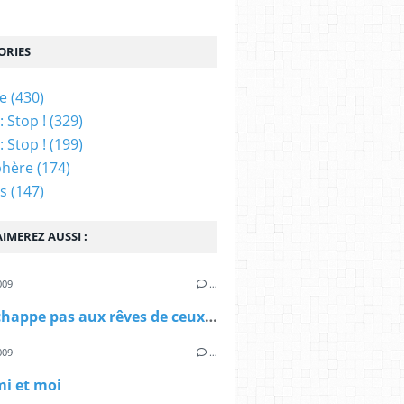
ORIES
ue
(430)
 Stop !
(329)
 Stop !
(199)
phère
(174)
ns
(147)
IMEREZ AUSSI :
009
…
On n'échappe pas aux rêves de ceux qu'on a aimés
009
…
i et moi