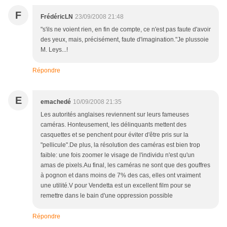
F
FrédéricLN
23/09/2008 21:48
"s'ils ne voient rien, en fin de compte, ce n'est pas faute d'avoir
des yeux, mais, précisément, faute d'imagination."Je plussoie
M. Leys...!
Répondre
E
emachedé
10/09/2008 21:35
Les autorités anglaises reviennent sur leurs fameuses
caméras. Honteusement, les délinquants mettent des
casquettes et se penchent pour éviter d'être pris sur la
"pellicule".De plus, la résolution des caméras est bien trop
faible: une fois zoomer le visage de l'individu n'est qu'un
amas de pixels.Au final, les caméras ne sont que des gouffres
à pognon et dans moins de 7% des cas, elles ont vraiment
une utilité.V pour Vendetta est un excellent film pour se
remettre dans le bain d'une oppression possible
Répondre