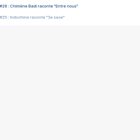
#26 : Chimène Badi raconte "Entre nous"
#25 : Indochine raconte "3e sexe"
#24 : Zaho raconte "C'est chelou"
#23 : Patrick Bruel raconte "Au café des délices"
#22 : Kyo raconte "Le chemin"
#21 : Nolwenn Leroy raconte "Cassé"
#20 : Patrick Hernandez raconte "Born to be alive"
#19 : Lorie raconte "Près de moi"
#18 : Michael Jones raconte "A nos actes manqués" (avec Jean-Jacque
#17 : Khaled raconte "Aïcha"
#16 : Corneille raconte "Parce qu'on vient de loin"
#15 : Indochine raconte "L'aventurier"