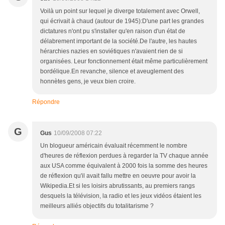
Voilà un point sur lequel je diverge totalement avec Orwell,
qui écrivait à chaud (autour de 1945):D'une part les grandes
dictatures n'ont pu s'installer qu'en raison d'un état de
délabrement important de la société.De l'autre, les hautes
hérarchies nazies en soviétiques n'avaient rien de si
organisées. Leur fonctionnement était même particulièrement
bordélique.En revanche, silence et aveuglement des
honnètes gens, je veux bien croire.
Répondre
G
Gus
10/09/2008 07:22
Un blogueur américain évaluait récemment le nombre
d'heures de réflexion perdues à regarder la TV chaque année
aux USA comme équivalent à 2000 fois la somme des heures
de réflexion qu'il avait fallu mettre en oeuvre pour avoir la
Wikipedia.Et si les loisirs abrutissants, au premiers rangs
desquels la télévision, la radio et les jeux vidéos étaient les
meilleurs alliés objectifs du totalitarisme ?