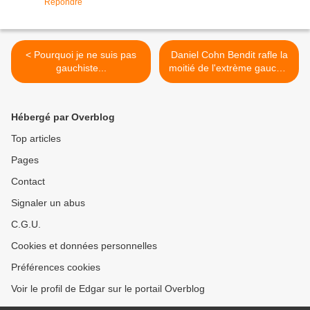
Répondre
< Pourquoi je ne suis pas
Daniel Cohn Bendit rafle la
gauchiste...
moitié de l'extrème gauche,
Besancenot s'apprête à
perdre tout seul l'autre
moitié >
Hébergé par Overblog
Top articles
Pages
Contact
Signaler un abus
C.G.U.
Cookies et données personnelles
Préférences cookies
Voir le profil de Edgar sur le portail Overblog